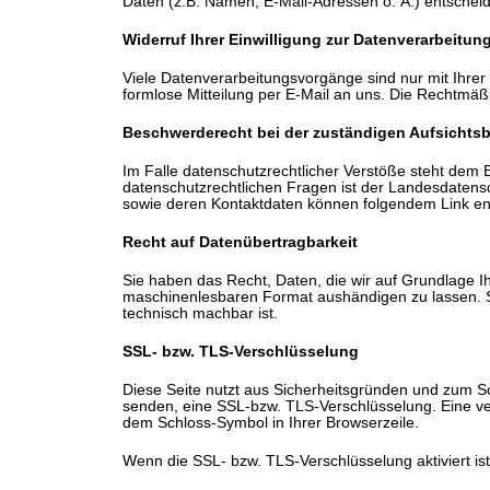
Daten (z.B. Namen, E-Mail-Adressen o. Ä.) entscheid
Widerruf Ihrer Einwilligung zur Datenverarbeitun
Viele Datenverarbeitungsvorgänge sind nur mit Ihrer a
formlose Mitteilung per E-Mail an uns. Die Rechtmäßi
Beschwerderecht bei der zuständigen Aufsichts
Im Falle datenschutzrechtlicher Verstöße steht dem 
datenschutzrechtlichen Fragen ist der Landesdatens
sowie deren Kontaktdaten können folgendem Link 
Recht auf Datenübertragbarkeit
Sie haben das Recht, Daten, die wir auf Grundlage Ihr
maschinenlesbaren Format aushändigen zu lassen. Sof
technisch machbar ist.
SSL- bzw. TLS-Verschlüsselung
Diese Seite nutzt aus Sicherheitsgründen und zum Sch
senden, eine SSL-bzw. TLS-Verschlüsselung. Eine vers
dem Schloss-Symbol in Ihrer Browserzeile.
Wenn die SSL- bzw. TLS-Verschlüsselung aktiviert ist