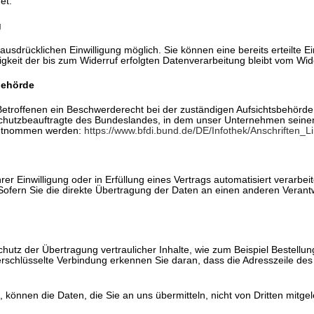
et.
g
usdrücklichen Einwilligung möglich. Sie können eine bereits erteilte Ein
gkeit der bis zum Widerruf erfolgten Datenverarbeitung bleibt vom Wid
behörde
Betroffenen ein Beschwerderecht bei der zuständigen Aufsichtsbehörde
chutzbeauftragte des Bundeslandes, in dem unser Unternehmen seinen 
entnommen werden:
https://www.bfdi.bund.de/DE/Infothek/Anschriften_Li
er Einwilligung oder in Erfüllung eines Vertrags automatisiert verarbei
ern Sie die direkte Übertragung der Daten an einen anderen Verantwor
utz der Übertragung vertraulicher Inhalte, wie zum Beispiel Bestellun
chlüsselte Verbindung erkennen Sie daran, dass die Adresszeile des Br
, können die Daten, die Sie an uns übermitteln, nicht von Dritten mitg