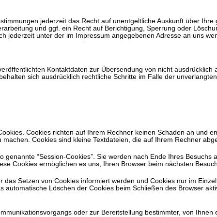
stimmungen jederzeit das Recht auf unentgeltliche Auskunft über Ihr
rbeitung und ggf. ein Recht auf Berichtigung, Sperrung oder Löschun
h jederzeit unter der im Impressum angegebenen Adresse an uns we
röffentlichten Kontaktdaten zur Übersendung von nicht ausdrücklich 
 behalten sich ausdrücklich rechtliche Schritte im Falle der unverlan
 Cookies. Cookies richten auf Ihrem Rechner keinen Schaden an und en
zu machen. Cookies sind kleine Textdateien, die auf Ihrem Rechner abg
o genannte “Session-Cookies”. Sie werden nach Ende Ihres Besuchs a
Diese Cookies ermöglichen es uns, Ihren Browser beim nächsten Besuc
er das Setzen von Cookies informiert werden und Cookies nur im Einzel
as automatische Löschen der Cookies beim Schließen des Browser aktiv
ommunikationsvorgangs oder zur Bereitstellung bestimmter, von Ihnen 