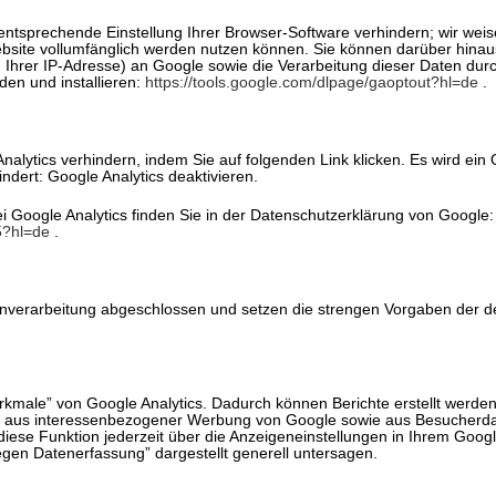
ntsprechende Einstellung Ihrer Browser-Software verhindern; wir weise
ebsite vollumfänglich werden nutzen können. Sie können darüber hina
. Ihrer IP-Adresse) an Google sowie die Verarbeitung dieser Daten du
den und installieren:
https://tools.google.com/dlpage/gaoptout?hl=de
.
alytics verhindern, indem Sie auf folgenden Link klicken. Es wird ein 
ndert: Google Analytics deaktivieren.
Google Analytics finden Sie in der Datenschutzerklärung von Google:
5?hl=de
.
tenverarbeitung abgeschlossen und setzen die strengen Vorgaben der 
kmale” von Google Analytics. Dadurch können Berichte erstellt werden
 aus interessenbezogener Werbung von Google sowie aus Besucherdate
ese Funktion jederzeit über die Anzeigeneinstellungen in Ihrem Googl
gen Datenerfassung” dargestellt generell untersagen.