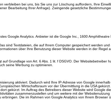
 verbleiben bei uns, bis Sie uns zur Löschung auffordern, Ihre Einwil
ssener Bearbeitung Ihrer Anfrage). Zwingende gesetzliche Bestimmunge
tes Google Analytics. Anbieter ist die Google Inc., 1600 Amphitheatr
Das sind Textdateien, die auf Ihrem Computer gespeichert werden und
formationen über Ihre Benutzung dieser Website werden in der Regel 
 auf Grundlage von Art. 6 Abs. 1 lit. f DSGVO. Der Websitebetreiber ha
uch seine Werbung zu optimieren.
isierung aktiviert. Dadurch wird Ihre IP-Adresse von Google innerhalb
opäischen Wirtschaftsraum vor der Übermittlung in die USA gekürzt. 
ort gekürzt. Im Auftrag des Betreibers dieser Website wird Google di
ktivitäten zusammenzustellen und um weitere mit der Websitenutzung
 erbringen. Die im Rahmen von Google Analytics von Ihrem Browser üb